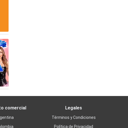
to comercial
Legales
gentina
Términos y Condiciones
olombia
Política de Privacidad