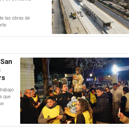
de las obras de
rte.
r San
s
rs
 trabajo
os que
se