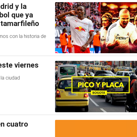
rid y la
tbol que ya
stamarfileño
os con la historia de
este viernes
 la ciudad
en cuatro