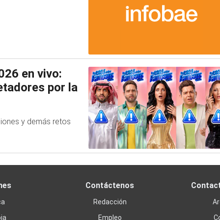
26 en vivo:
tadores por la
ciones y demás retos
nes
Contáctenos
Contac
ca
Redacción
Ar
ia
Empleo
C