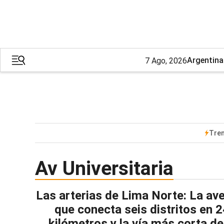
Argentina
7 Ago, 2026
Tre
Av Universitaria
Las arterias de Lima Norte: La av
que conecta seis distritos en 
kilómetros y la vía más corta de