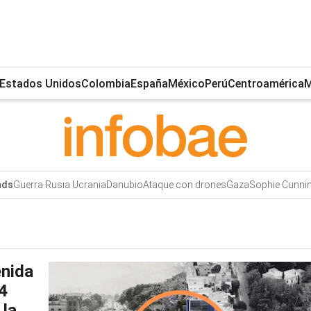
Estados Unidos
Colombia
España
México
Perú
Centroamérica
M
Guerra Rusia Ucrania
Danubio
Ataque con drones
Gaza
Sophie Cunn
nds
enida
24
 la