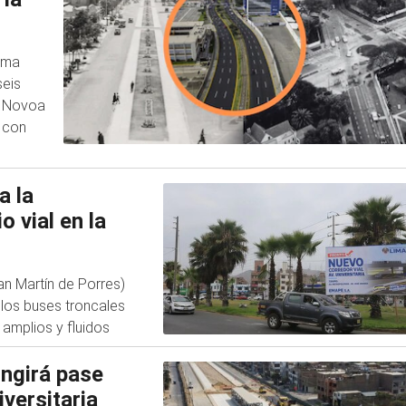
Lima
seis
do Novoa
, con
a la
 vial en la
an Martín de Porres)
 los buses troncales
 amplios y fluidos
ingirá pase
iversitaria