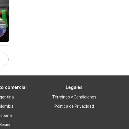
to comercial
Legales
gentina
Términos y Condiciones
olombia
Política de Privacidad
España
México