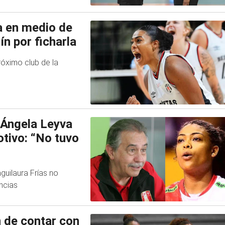
a en medio de
ín por ficharla
róximo club de la
 Ángela Leyva
otivo: “No tuvo
guilaura Frías no
ncias
n de contar con