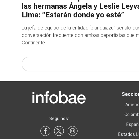
las hermanas Ángela y Leslie Leyv
Lima: “Estarán donde yo esté”
La jefa de equipo de la entidad ‘blanquiazul’ señaló q
conversación frecuente con ambas deportistas que mili
Continente’
Seccio
Améri
Colomb
Seguinos:
Españ
Estados U