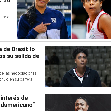
gura de
 de Brasil: lo
as su salida de
l de las negociaciones
ítulo en su carrera
 interés de
sudamericano”