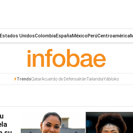
Estados Unidos
Colombia
España
México
Perú
Centroamérica
M
Qatar
Acuerdo de Defensa
Irán
Tailandia
Yábloko
Trends
su
ela
e su