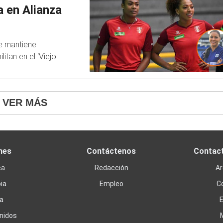
a en Alianza
ue mantiene
tan en el ‘Viejo
VER MÁS
nes
Contáctenos
Contac
ca
Redacción
Ar
ia
Empleo
C
a
nidos