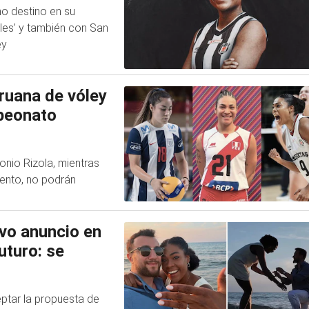
o destino en su
ules’ y también con San
ey
ruana de vóley
peonato
nio Rizola, mientras
ento, no podrán
vo anuncio en
uturo: se
eptar la propuesta de