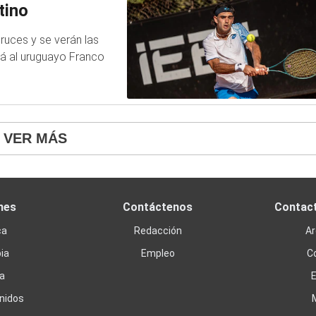
tino
ruces y se verán las
rá al uruguayo Franco
VER MÁS
nes
Contáctenos
Contac
ca
Redacción
Ar
ia
Empleo
C
a
nidos