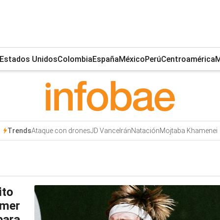
Estados Unidos
Colombia
España
México
Perú
Centroamérica
M
Ataque con drones
JD Vance
Irán
Natación
Mojtaba Khamenei
Trends
ito
imer
para