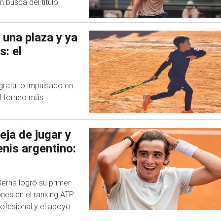
 busca del título
 una plaza y ya
: el
ratuito impulsado en
el torneo más
eja de jugar y
enis argentino:
Serna logró su primer
ones en el ranking ATP.
rofesional y el apoyo