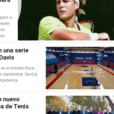
uperó a
mbién
fos
nes
n una serie
 Davis
 en el estadio Ruca
de septiembre. Será la
ompetencia
un nuevo
a de Tenis