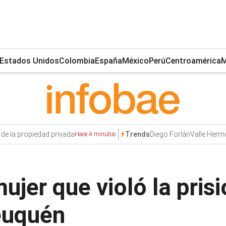
Estados Unidos
Colombia
España
México
Perú
Centroamérica
M
d de la propiedad privada
Diego Forlán
Valle Her
Trends
Hace 4 minutos
ujer que violó la prisi
euquén