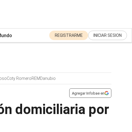
undo
REGISTRARME
INICIAR SESION
moso
Coty Romero
REM
Danubio
Agregar Infobae en
ón domiciliaria por