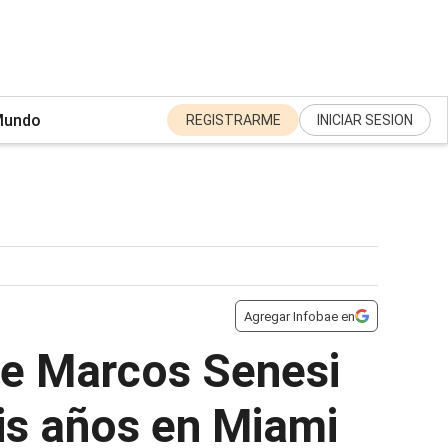
undo
REGISTRARME
INICIAR SESION
Agregar Infobae en
de Marcos Senesi
eis años en Miami