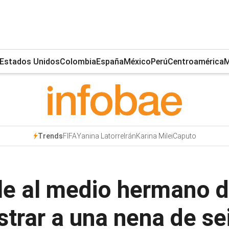
Estados Unidos
Colombia
España
México
Perú
Centroamérica
M
FIFA
Yanina Latorre
Irán
Karina Milei
Caputo
Trends
le al medio hermano 
strar a una nena de s