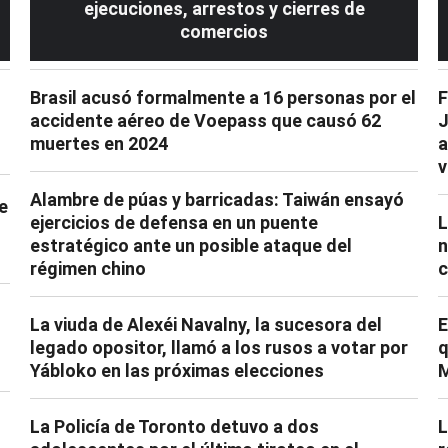
ejecuciones, arrestos y cierres de
comercios
Brasil acusó formalmente a 16 personas por el
F
accidente aéreo de Voepass que causó 62
J
muertes en 2024
a
v
Alambre de púas y barricadas: Taiwán ensayó
de
ejercicios de defensa en un puente
L
estratégico ante un posible ataque del
n
régimen chino
c
La viuda de Alexéi Navalny, la sucesora del
E
legado opositor, llamó a los rusos a votar por
q
Yábloko en las próximas elecciones
M
La Policía de Toronto detuvo a dos
L