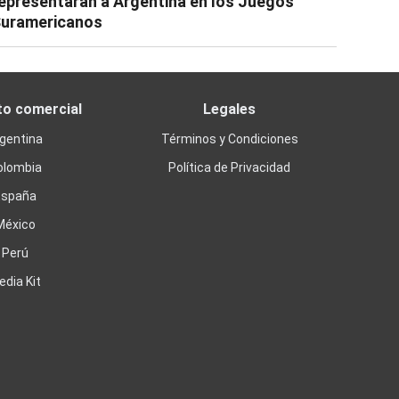
epresentarán a Argentina en los Juegos
uramericanos
to comercial
Legales
gentina
Términos y Condiciones
olombia
Política de Privacidad
España
México
Perú
edia Kit