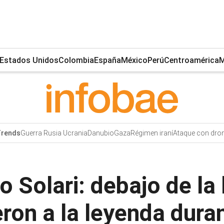
Estados Unidos
Colombia
España
México
Perú
Centroamérica
M
Guerra Rusia Ucrania
Danubio
Gaza
Régimen iraní
Ataque con dro
rends
io Solari: debajo de la 
ron a la leyenda dura