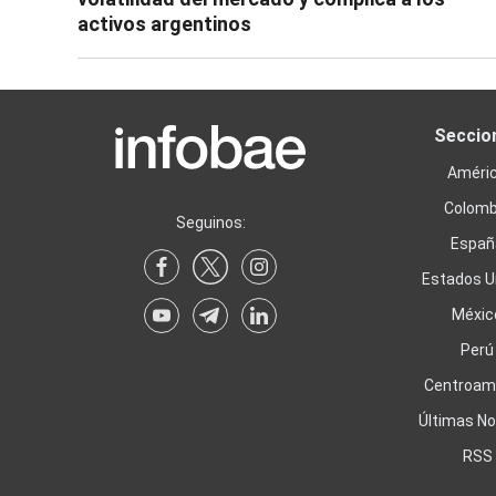
activos argentinos
Seccio
Améri
Colomb
Seguinos:
Españ
Estados U
Méxic
Perú
Centroam
Últimas No
RSS