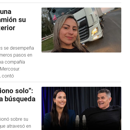
 una
amión su
terior
ses se desempeña
imeros pasos en
una compañía
l Mercosur.
, contó
iono solo”:
la búsqueda
exionó sobre su
 que atravesó en