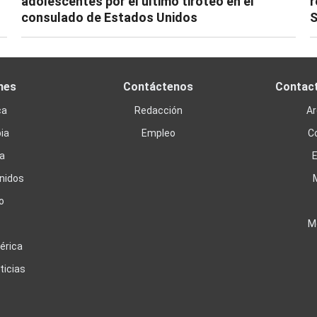
adolescentes por el último tiroteo en el
r
consulado de Estados Unidos
S
nes
Contáctenos
Contac
ca
Redacción
Ar
ia
Empleo
C
a
nidos
o
M
érica
ticias