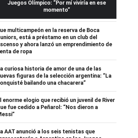
Juegos Olímpico: “Por mí viviría en ese
momento”
ue multicampeón en la reserva de Boca
uniors, está a préstamo en un club del
scenso y ahora lanzó un emprendimiento de
enta de ropa
a curiosa historia de amor de una de las
uevas figuras de la selección argentina: “La
onquisté bailando una chacarera”
l enorme elogio que recibió un juvenil de River
ue fue cedido a Peñarol: “Nos dieron a
essi”
a AAT anunció a los seis tenistas que