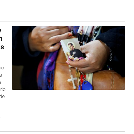
e
n
ás
dió
a
el
rio
 de
e
n