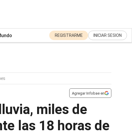
undo
REGISTRARME
INICIAR SESION
nes
Agregar Infobae en
lluvia, miles de
nte las 18 horas de