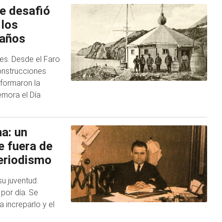
ue desafió
 los
 años
tes. Desde el Faro
onstrucciones
sformaron la
mora el Día
a: un
e fuera de
periodismo
u juventud.
 por día. Se
 increparlo y el