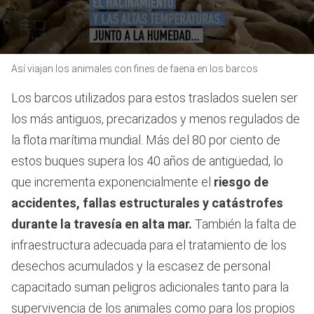
0
Así viajan los animales con fines de faena en los barcos
seconds
of
1
Los barcos utilizados para estos traslados suelen ser
minute,
27
los más antiguos, precarizados y menos regulados de
seconds
la flota marítima mundial. Más del 80 por ciento de
estos buques supera los 40 años de antigüedad, lo
que incrementa exponencialmente el
riesgo de
accidentes, fallas estructurales y catástrofes
durante la travesía en alta mar.
También la falta de
infraestructura adecuada para el tratamiento de los
desechos acumulados y la escasez de personal
capacitado suman peligros adicionales tanto para la
supervivencia de los animales como para los propios