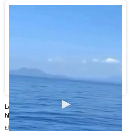
Así viajan los animales con fines de faena en los
barcos
La Argentina y la reapertura de un debate
histórico
El 26 de febrero de
2025
,
el Gobierno argentino