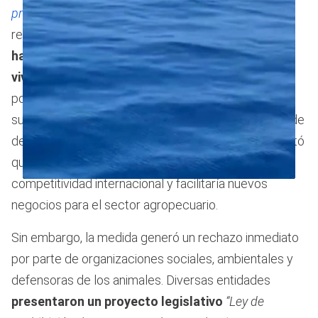
promulgó el
Decreto 133/2025
, derogando la
restricción histórica que regía desde 1973 y
habilitando la exportación marítima de ganado
vivo.
La medida fue presentada como parte de una
política de apertura económica y desregulación,
sustentada en la Ley 27.742 y el Decreto 70/2023, de
desregulación económica. Así, el Ejecutivo argumentó
que la eliminación de restricciones promovería la
competitividad internacional y facilitaría nuevos
0
seconds
negocios para el sector agropecuario.
of
1
minute,
Sin embargo, la medida generó un rechazo inmediato
8
seconds
por parte de organizaciones sociales, ambientales y
defensoras de los animales. Diversas entidades
presentaron un proyecto legislativo
“Ley de