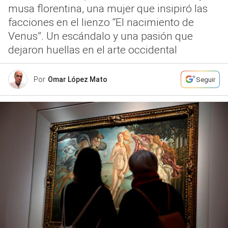
musa florentina, una mujer que insipiró las
facciones en el lienzo “El nacimiento de
Venus”. Un escándalo y una pasión que
dejaron huellas en el arte occidental
Por
Omar López Mato
Seguir