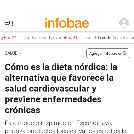
Propiedad privada
Diego Forlán
Vall
Trends
 27 minutos
Hace 31 minutos
SALUD
Agregar Infobae en
Cómo es la dieta nórdica: la
alternativa que favorece la
salud cardiovascular y
previene enfermedades
crónicas
Este modelo inspirado en Escandinavia
prioriza productos locales, varios estudios la