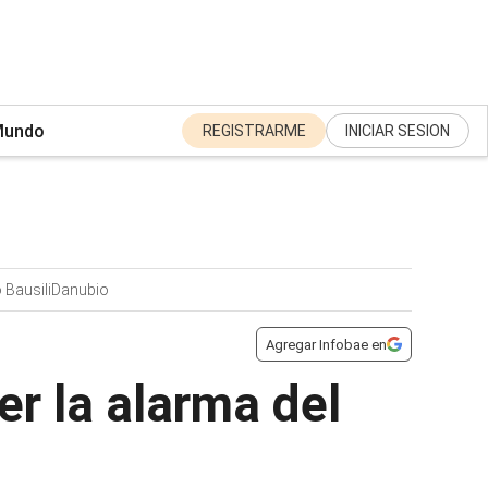
undo
REGISTRARME
INICIAR SESION
 Bausili
Danubio
Agregar Infobae en
r la alarma del