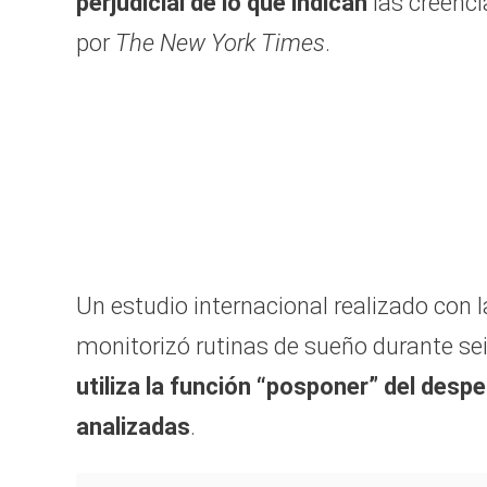
perjudicial de lo que indican
las creenci
por
The New York Times
.
Un estudio internacional realizado con 
monitorizó rutinas de sueño durante s
utiliza la función “posponer” del desp
analizadas
.