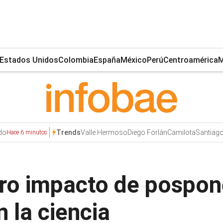
Estados Unidos
Colombia
España
México
Perú
Centroamérica
M
do
Valle Hermoso
Diego Forlán
Camilota
Santiago
Trends
Hace 6 minutos
ero impacto de pospone
 la ciencia