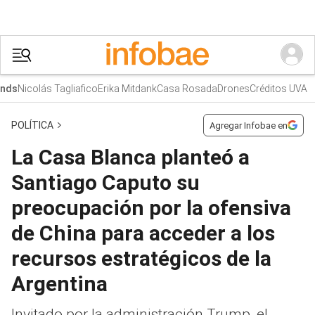
Nicolás Tagliafico
Erika Mitdank
Casa Rosada
Drones
Créditos UVA
ds
POLÍTICA
Agregar Infobae en
La Casa Blanca planteó a
Santiago Caputo su
preocupación por la ofensiva
de China para acceder a los
recursos estratégicos de la
Argentina
Invitado por la administración Trump, el