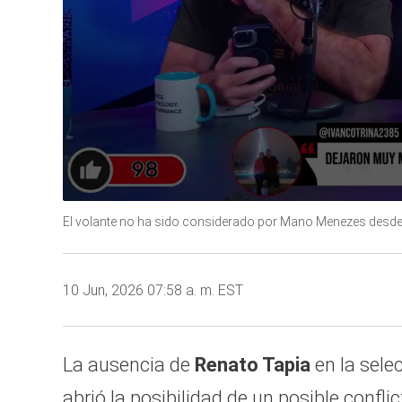
0
seconds
El volante no ha sido considerado por Mano Menezes desde 
of
1
minute,
6
10 Jun, 2026 07:58 a. m. EST
seconds
Volume
90%
La ausencia de
Renato Tapia
en la sele
abrió la posibilidad de un posible confli