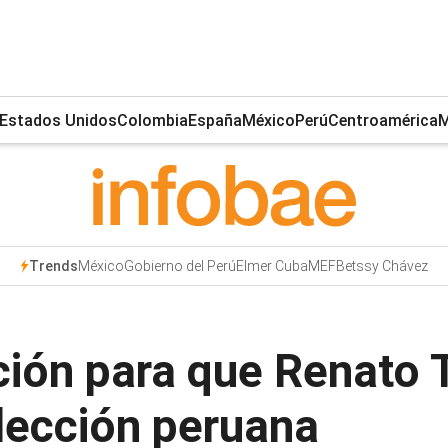
Estados Unidos
Colombia
España
México
Perú
Centroamérica
M
México
Gobierno del Perú
Elmer Cuba
MEF
Betssy Chávez
Trends
ción para que Renato T
lección peruana