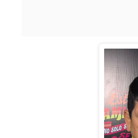
El presidente 
relación con e
por la que no 
Menezes. (Lat