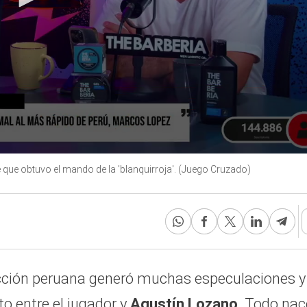
que obtuvo el mando de la 'blanquirroja'. (Juego Cruzado)
cción peruana generó muchas especulaciones y
cto entre el jugador y
Agustín Lozano
. Todo nac