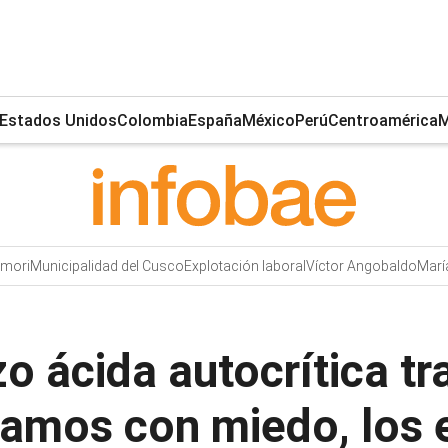
Estados Unidos
Colombia
España
México
Perú
Centroamérica
M
imori
Municipalidad del Cusco
Explotación laboral
Víctor Angobaldo
Marí
 ácida autocrítica tr
ramos con miedo, los