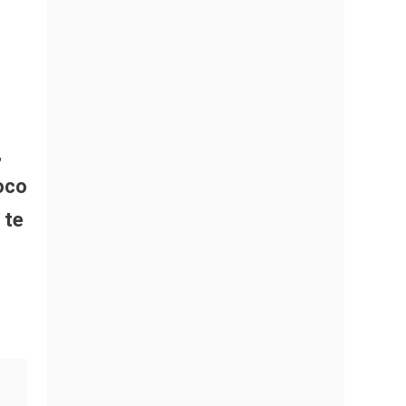
,
oco
 te