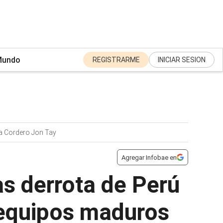
undo
REGISTRARME
INICIAR SESION
a Cordero Jon Tay
Agregar Infobae en
as derrota de Perú
 equipos maduros