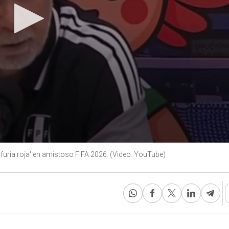
a 'furia roja' en amistoso FIFA 2026. (Video: YouTube)