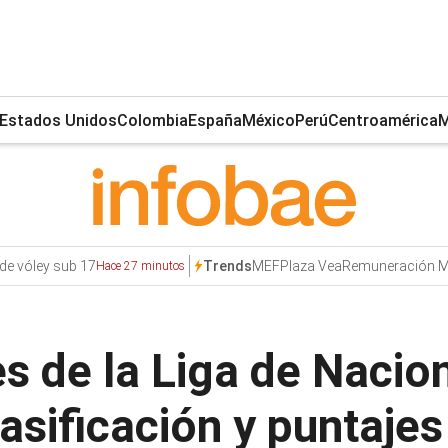
Estados Unidos
Colombia
España
México
Perú
Centroamérica
M
de vóley sub 17
MEF
Plaza Vea
Remuneración Mí
Trends
Hace 27 minutos
s de la Liga de Nacio
sificación y puntajes