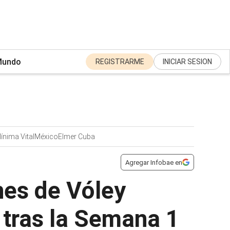
undo
REGISTRARME
INICIAR SESION
nima Vital
México
Elmer Cuba
Agregar Infobae en
nes de Vóley
 tras la Semana 1