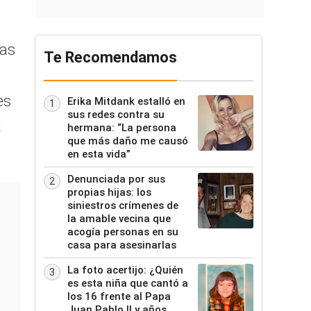
nas
Te Recomendamos
es
Erika Mitdank estalló en
1
sus redes contra su
a
hermana: “La persona
que más daño me causó
en esta vida”
Denunciada por sus
2
propias hijas: los
siniestros crímenes de
la amable vecina que
acogía personas en su
casa para asesinarlas
La foto acertijo: ¿Quién
3
es esta niña que cantó a
los 16 frente al Papa
Juan Pablo II y años