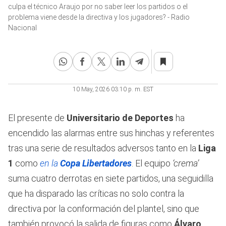
3
culpa el técnico Araujo por no saber leer los partidos o el
minutes,
problema viene desde la directiva y los jugadores? - Radio
12
seconds
Nacional
10 May, 2026 03:10 p. m. EST
El presente de
Universitario de Deportes
ha
encendido las alarmas entre sus hinchas y referentes
tras una serie de resultados adversos tanto en la
Liga
1
como
en la
Copa Libertadores
. El equipo
‘crema’
suma cuatro derrotas en siete partidos, una seguidilla
que ha disparado las críticas no solo contra la
directiva por la conformación del plantel, sino que
también provocó la salida de figuras como
Álvaro