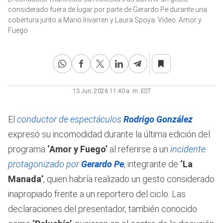
of
considerado fuera de lugar por parte de Gerardo Pe durante una
1
cobertura junto a Mario Irivarren y Laura Spoya. Video. Amor y
minute,
Fuego
17
seconds
13 Jun, 2026 11:40 a. m. EST
El
conductor de espectáculos
Rodrigo González
expresó su incomodidad durante la última edición del
programa
‘Amor y Fuego’
al referirse a un
incidente
protagonizado por
Gerardo Pe
, integrante de
‘La
Manada’
, quien habría realizado un gesto considerado
inapropiado frente a un reportero del ciclo. Las
declaraciones del presentador, también conocido