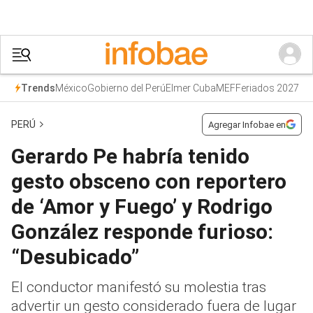
México
Gobierno del Perú
Elmer Cuba
MEF
Feriados 2027
Trends
PERÚ
Agregar Infobae en
Gerardo Pe habría tenido
gesto obsceno con reportero
de ‘Amor y Fuego’ y Rodrigo
González responde furioso:
“Desubicado”
El conductor manifestó su molestia tras
advertir un gesto considerado fuera de lugar