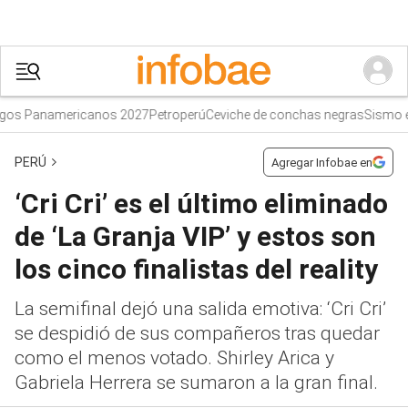
Panamericanos 2027
Petroperú
Ceviche de conchas negras
Sismo en Ju
PERÚ
Agregar Infobae en
‘Cri Cri’ es el último eliminado
de ‘La Granja VIP’ y estos son
los cinco finalistas del reality
La semifinal dejó una salida emotiva: ‘Cri Cri’
se despidió de sus compañeros tras quedar
como el menos votado. Shirley Arica y
Gabriela Herrera se sumaron a la gran final.