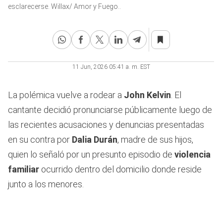
3
esclarecerse. Willax/ Amor y Fuego..
minutes,
3
seconds
11 Jun, 2026 05:41 a. m. EST
La polémica vuelve a rodear a
John Kelvin
. El
cantante decidió pronunciarse públicamente luego de
las recientes acusaciones y denuncias presentadas
en su contra por
Dalia Durán
, madre de sus hijos,
quien lo señaló por un presunto episodio de
violencia
familiar
ocurrido dentro del domicilio donde reside
junto a los menores.