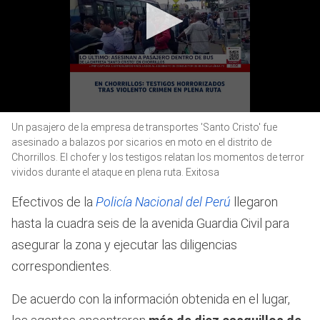
0
Un pasajero de la empresa de transportes 'Santo Cristo' fue
seconds
of
asesinado a balazos por sicarios en moto en el distrito de
3
Chorrillos. El chofer y los testigos relatan los momentos de terror
minutes,
vividos durante el ataque en plena ruta. Exitosa
47
seconds
Efectivos de la
Policía Nacional del Perú
llegaron
hasta la cuadra seis de la avenida Guardia Civil para
asegurar la zona y ejecutar las diligencias
correspondientes.
De acuerdo con la información obtenida en el lugar,