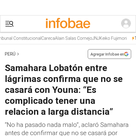
unal Constitucional
Careca
Alain Salas Cornejo
JNJ
Keiko Fujimori
Tr
PERÚ
Agregar Infobae en
Samahara Lobatón entre
lágrimas confirma que no se
casará con Youna: “Es
complicado tener una
relacion a larga distancia”
“No ha pasado nada malo”, aclaró Samahara
antes de confirmar que no se casará por