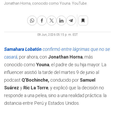
3
Jonathan Horna, conocido como Youna. YouTube.
minutes,
19
seconds
09 Jun, 2026 05:15 p. m. EST
Samahara Lobatón
confirmó entre lágrimas que no se
casará,
por ahora, con
Jonathan Horna
, más
conocido como
Youna
, el padre de su hija mayor. La
influencer asistió la tarde del martes 9 de junio al
podcast
Q’Bochinche,
conducido por
Samuel
Suárez
y
Ric La Torre
, y explicó que la decisión no
responde a una pelea, sino a una realidad práctica: la
distancia entre Perú y Estados Unidos.