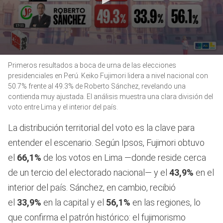
0
Primeros resultados a boca de urna de las elecciones
seconds
of
presidenciales en Perú. Keiko Fujimori lidera a nivel nacional con
1
50.7% frente al 49.3% de Roberto Sánchez, revelando una
minute,
contienda muy ajustada. El análisis muestra una clara división del
3
seconds
voto entre Lima y el interior del país.
La distribución territorial del voto es la clave para
entender el escenario. Según Ipsos, Fujimori obtuvo
el
66,1%
de los votos en Lima —donde reside cerca
de un tercio del electorado nacional— y el
43,9%
en el
interior del país. Sánchez, en cambio, recibió
el
33,9%
en la capital y el
56,1%
en las regiones, lo
que confirma el patrón histórico: el fujimorismo