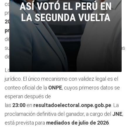
convocados este domingo a las urnas para elegir al
próximo presidente del país para el periodo
2026-
2031
. El ganador se convertirá en el
noveno
presidente
del Perú en diez años, al cabo de una
década marcada por la inestabilidad política y una
sucesión de destituciones presidenciales promovidas
desde el Parlamento.
Los resultados de boca de urna no tienen valor
0
jurídico. El único mecanismo con validez legal es el
seconds
of
conteo oficial de la
ONPE
, cuyos primeros datos se
58
seconds
esperan después de
las
23:00
en
resultadoelectoral.onpe.gob.pe
. La
proclamación definitiva del ganador, a cargo del
JNE
,
está prevista para
mediados de julio de 2026
.