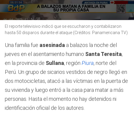
0
El reporte televisivo indicó que se escucharon y contabilizaron
seconds
of
hasta 50 disparos durante el ataque (Créditos: Panamericana TV)
8
minutes,
Una familia fue
asesinada
a balazos la noche del
46
seconds
jueves en el asentamiento humano
Santa Teresita
,
en la provincia de
Sullana
, región
Piura
, norte del
Perú. Un grupo de sicarios vestidos de negro llegó en
dos motocicletas, atacó a las víctimas en la puerta de
su vivienda y luego entró a la casa para matar a más
personas. Hasta el momento no hay detenidos ni
identificación oficial de los autores.