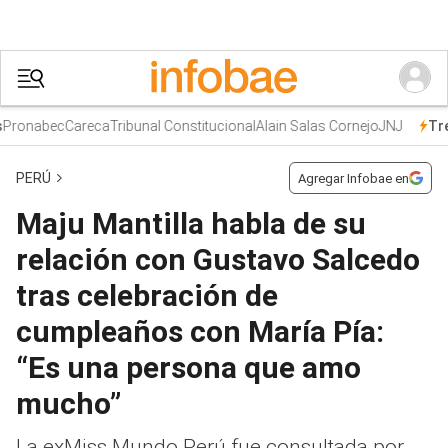
onabec
Careca
Tribunal Constitucional
Alain Salas Cornejo
JNJ
Tren
PERÚ
Agregar Infobae en
Maju Mantilla habla de su
relación con Gustavo Salcedo
tras celebración de
cumpleaños con María Pía:
“Es una persona que amo
mucho”
La exMiss Mundo Perú fue consultada por