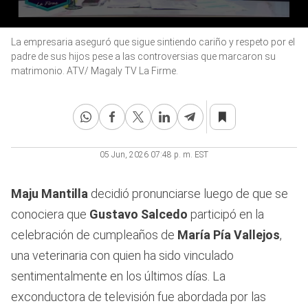
0
La empresaria aseguró que sigue sintiendo cariño y respeto por el
seconds
of
padre de sus hijos pese a las controversias que marcaron su
3
matrimonio. ATV/ Magaly TV La Firme.
minutes,
48
seconds
05 Jun, 2026 07:48 p. m. EST
Maju Mantilla
decidió pronunciarse luego de que se
conociera que
Gustavo Salcedo
participó en la
celebración de cumpleaños de
María Pía Vallejos
,
una veterinaria con quien ha sido vinculado
sentimentalmente en los últimos días. La
exconductora de televisión fue abordada por las