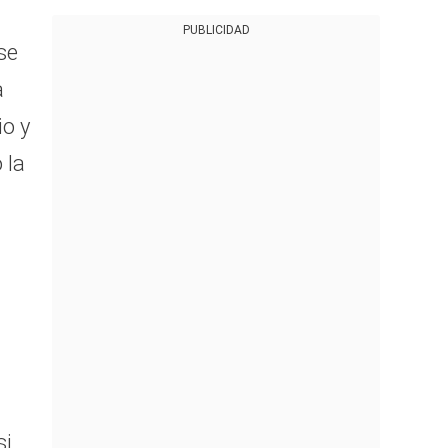
PUBLICIDAD
se
a
io y
 la
si