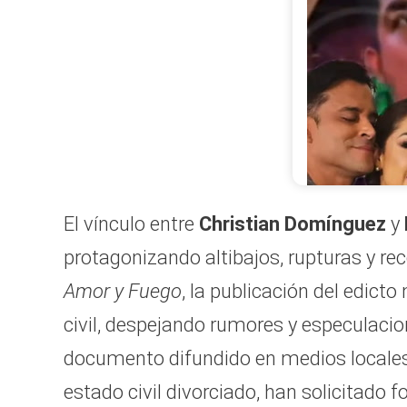
El actor come
espectáculos q
nueva etapa, t
sentimental y
legales. Tikt
El vínculo entre
Christian Domínguez
y
protagonizando altibajos, rupturas y rec
Amor y Fuego
, la publicación del edicto
civil, despejando rumores y especulacio
documento difundido en medios locales
estado civil divorciado, han solicitado f
0