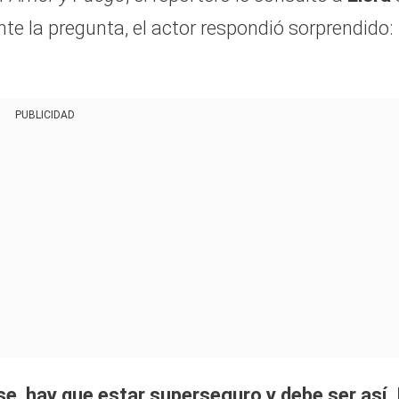
te la pregunta, el actor respondió sorprendido:
PUBLICIDAD
e, hay que estar superseguro y debe ser así.