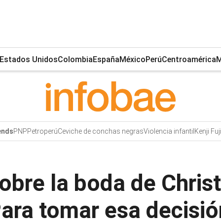
Estados Unidos
Colombia
España
México
Perú
Centroamérica
M
PNP
Petroperú
Ceviche de conchas negras
Violencia infantil
Kenji Fu
ends
sobre la boda de Chri
ara tomar esa decisió