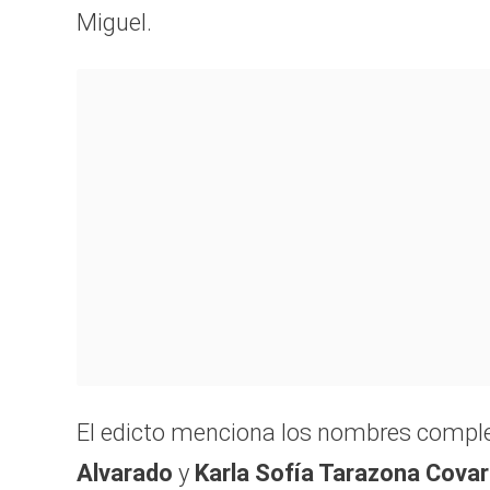
seconds
Miguel.
of
22
seconds
Volum
90%
El edicto menciona los nombres comple
Alvarado
y
Karla Sofía Tarazona Covar