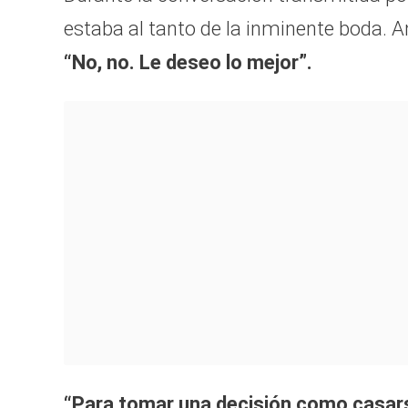
estaba al tanto de la inminente boda. An
“No, no. Le deseo lo mejor”.
“Para tomar una decisión como casars