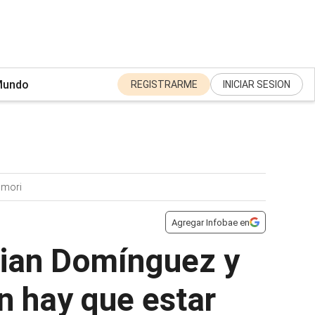
undo
REGISTRARME
INICIAR SESION
jimori
Agregar Infobae en
stian Domínguez y
n hay que estar