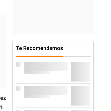
Te Recomendamos
uez
il