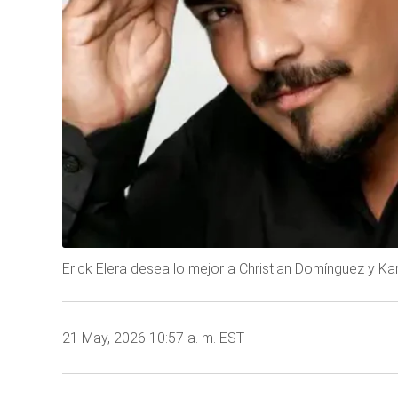
Erick Elera desea lo mejor a Christian Domínguez y Ka
21 May, 2026 10:57 a. m. EST