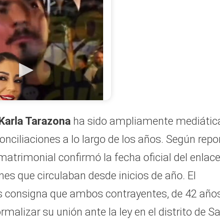
nta en un programa de
ue la pareja afronta una
ras años de historia
 haber superado obstáculos
ok/ Amor y Fuego
Karla Tarazona
ha sido ampliamente mediátic
onciliaciones a lo largo de los años. Según repo
 matrimonial confirmó la fecha oficial del enlac
nes que circulaban desde inicios de año. El
 consigna que ambos contrayentes, de 42 años
ormalizar su unión ante la ley en el distrito de S