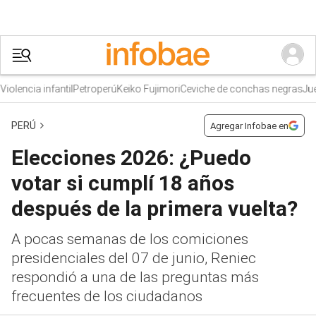
encia infantil
Petroperú
Keiko Fujimori
Ceviche de conchas negras
Juego
PERÚ
Agregar Infobae en
Elecciones 2026: ¿Puedo
votar si cumplí 18 años
después de la primera vuelta?
A pocas semanas de los comiciones
presidenciales del 07 de junio, Reniec
respondió a una de las preguntas más
frecuentes de los ciudadanos