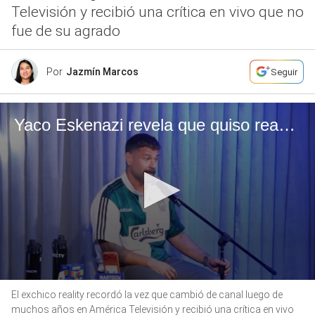
Televisión y recibió una crítica en vivo que no
fue de su agrado
Por
Jazmín Marcos
Seguir
Yaco Eskenazi revela que quiso reaccionar cuando Giacomo Bocchio le dijo “te falta humildad de aprendiz” en El Gran Chef Famosos
0
El exchico reality recordó la vez que cambió de canal luego de
seconds
of
muchos años en América Televisión y recibió una crítica en vivo