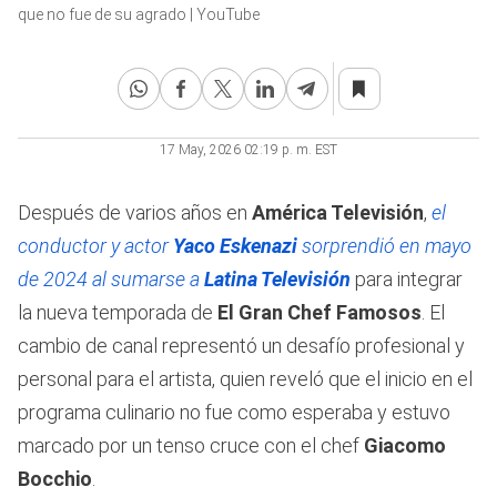
1
que no fue de su agrado | YouTube
minute,
34
seconds
17 May, 2026 02:19 p. m. EST
Después de varios años en
América Televisión
,
el
conductor y actor
Yaco Eskenazi
sorprendió en mayo
de 2024 al sumarse a
Latina Televisión
para integrar
la nueva temporada de
El Gran Chef Famosos
. El
cambio de canal representó un desafío profesional y
personal para el artista, quien reveló que el inicio en el
programa culinario no fue como esperaba y estuvo
marcado por un tenso cruce con el chef
Giacomo
Bocchio
.