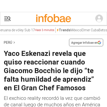
na de vóley Sub 17
México
Elmer Cuba
Betssy Ch
Trends
Hace 3 minutos
PERÚ
Agregar Infobae en
Yaco Eskenazi revela que
quiso reaccionar cuando
Giacomo Bocchio le dijo “te
falta humildad de aprendiz”
en El Gran Chef Famosos
El exchico reality recordó la vez que cambió
de canal luego de muchos años en América