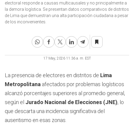
of
electoral responde a causas multicausales y no principalmente a
4
la demora logística. Se presentan datos comparativos de distritos
minutes,
de Lima que demuestran una alta participación ciudadana a pesar
43
seconds
de los inconvenientes.
17 May, 2026 11:36 a. m. EST
La presencia de electores en distritos de
Lima
Metropolitana
afectados por problemas logísticos
alcanzó porcentajes superiores al promedio general,
según el
Jurado Nacional de Elecciones (JNE)
, lo
que descarta una incidencia significativa del
ausentismo en esas zonas.