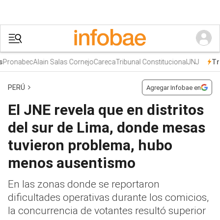
ronabec
Alain Salas Cornejo
Careca
Tribunal Constitucional
JNJ
Tren
PERÚ
Agregar Infobae en
El JNE revela que en distritos
del sur de Lima, donde mesas
tuvieron problema, hubo
menos ausentismo
En las zonas donde se reportaron
dificultades operativas durante los comicios,
la concurrencia de votantes resultó superior