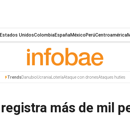
Estados Unidos
Colombia
España
México
Perú
Centroamérica
M
Danubio
Ucrania
Lotería
Ataque con drones
Ataques hutíes
Trends
registra más de mil p