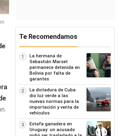
en
Te Recomendamos
de
La hermana de
1
Sebastián Marset
permanece detenida en
Bolivia por falta de
garantes
era
La dictadura de Cuba
2
dio luz verde a las
de
nuevas normas para la
importación y venta de
ón
vehículos
Estafa ganadera en
3
Uruguay: un acusado
pidió ser trasladado a la