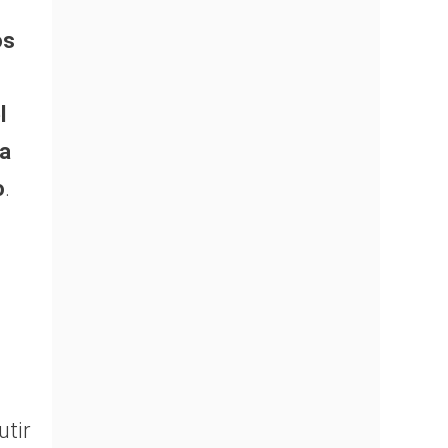
os
l
la
o
.
utir