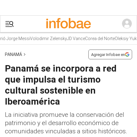
 Jorge Messi
Volodimir Zelensky
JD Vance
Corea del Norte
Oleksiy Yukov
PANAMÁ
Agregar Infobae en
Panamá se incorpora a red
que impulsa el turismo
cultural sostenible en
Iberoamérica
La iniciativa promueve la conservación del
patrimonio y el desarrollo económico de
comunidades vinculadas a sitios históricos.