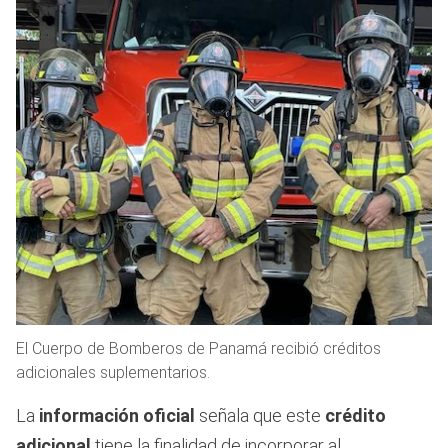
El Cuerpo de Bomberos de Panamá recibió créditos
adicionales suplementarios.
La
información oficial
señala que este
crédito
adicional
tiene la finalidad de incorporar al