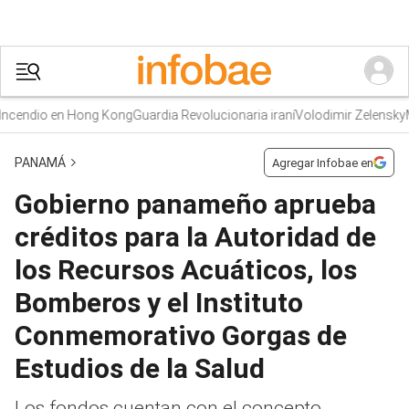
endio en Hong Kong
Guardia Revolucionaria iraní
Volodimir Zelensky
Muri
PANAMÁ
Agregar Infobae en
Gobierno panameño aprueba
créditos para la Autoridad de
los Recursos Acuáticos, los
Bomberos y el Instituto
Conmemorativo Gorgas de
Estudios de la Salud
Los fondos cuentan con el concepto