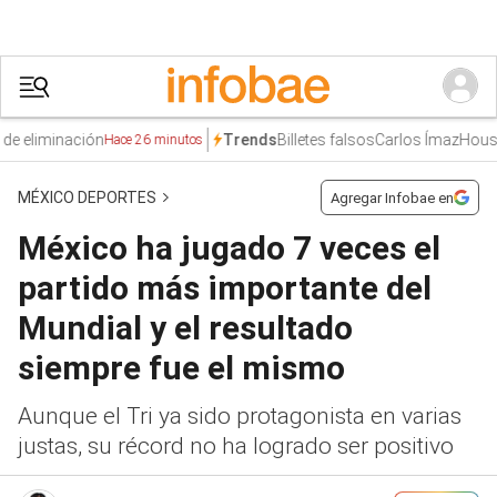
eliminación
Billetes falsos
Carlos Ímaz
House of
Trends
Hace 26 minutos
MÉXICO DEPORTES
Agregar Infobae en
México ha jugado 7 veces el
partido más importante del
Mundial y el resultado
siempre fue el mismo
Aunque el Tri ya sido protagonista en varias
justas, su récord no ha logrado ser positivo