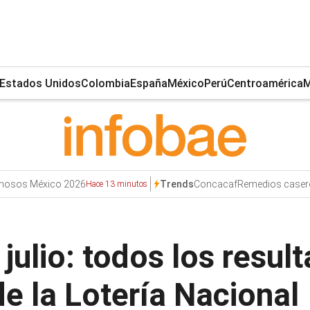
Estados Unidos
Colombia
España
México
Perú
Centroamérica
M
amosos México 2026
Concacaf
Remedios caser
Trends
Hace 13 minutos
julio: todos los resu
de la Lotería Nacional