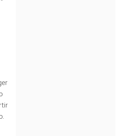
ger
o
tir
o.