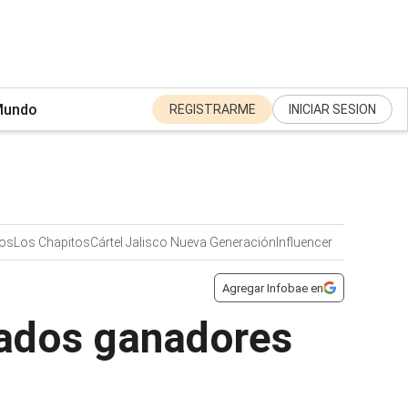
undo
REGISTRARME
INICIAR SESION
os
Los Chapitos
Cártel Jalisco Nueva Generación
Influencer
Agregar Infobae en
ltados ganadores