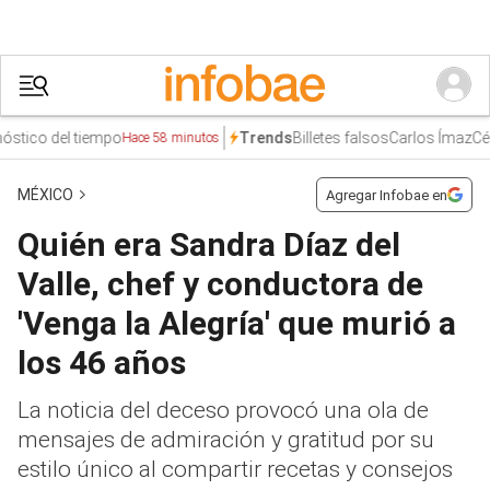
co del tiempo
Billetes falsos
Carlos Ímaz
César 
Trends
Hace 58 minutos
MÉXICO
Agregar Infobae en
Quién era Sandra Díaz del
Valle, chef y conductora de
'Venga la Alegría' que murió a
los 46 años
La noticia del deceso provocó una ola de
mensajes de admiración y gratitud por su
estilo único al compartir recetas y consejos