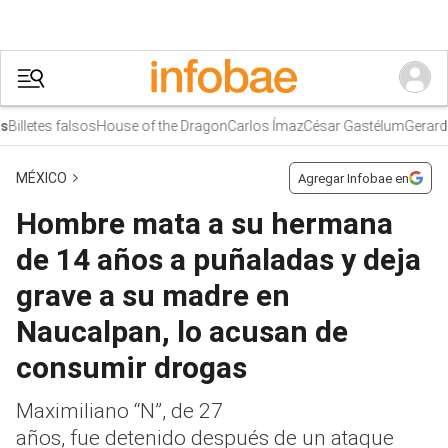
lletes falsos
House of the Dragon
Carlos Ímaz
César Gastélum
Gerardo 
MÉXICO
Agregar Infobae en
Hombre mata a su hermana
de 14 años a puñaladas y deja
grave a su madre en
Naucalpan, lo acusan de
consumir drogas
Maximiliano “N”, de 27
años, fue detenido después de un ataque