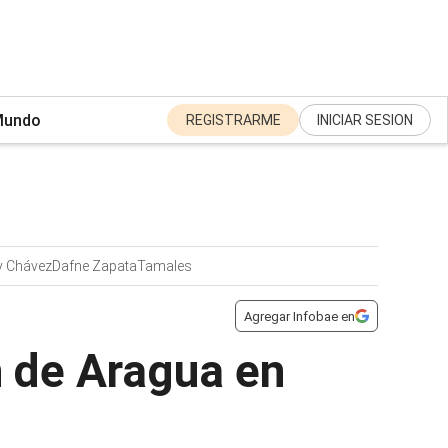
undo
REGISTRARME
INICIAR SESION
y Chávez
Dafne Zapata
Tamales
Agregar Infobae en
n de Aragua en