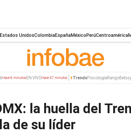
Estados Unidos
Colombia
España
México
Perú
Centroamérica
M
6
EN VIVO
Psicología
Rango
Betss
Trends
Hace 8 minutos
Hace 47 minutos
MX: la huella del Tre
a de su líder