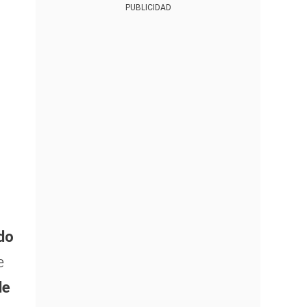
PUBLICIDAD
do
e
de