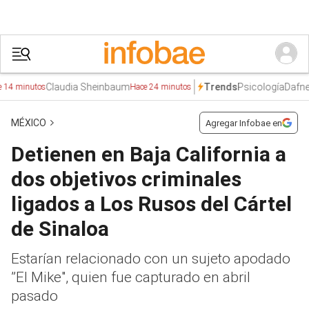
Claudia Sheinbaum
Psicología
Dafne Zapa
Trends
inutos
Hace 24 minutos
MÉXICO
Agregar Infobae en
Detienen en Baja California a
dos objetivos criminales
ligados a Los Rusos del Cártel
de Sinaloa
Estarían relacionado con un sujeto apodado
”El Mike", quien fue capturado en abril
pasado