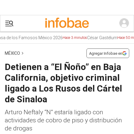
e los Famosos México 2026
César Gastélum
Hace 3 minutos
Hace 50 minutos
MÉXICO
Agregar Infobae en
Detienen a “El Ñoño” en Baja
California, objetivo criminal
ligado a Los Rusos del Cártel
de Sinaloa
Arturo Neftaly “N” estaría ligado con
actividades de cobro de piso y distribución
de drogas