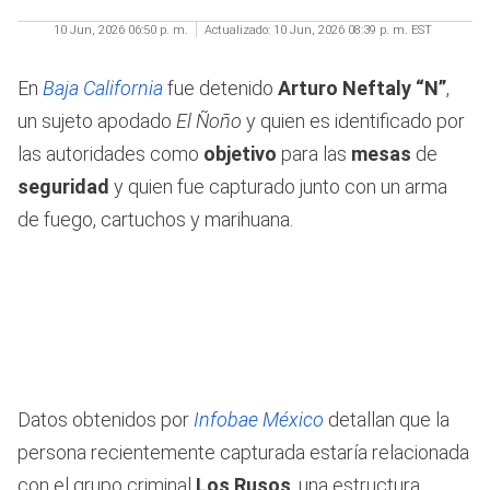
10 Jun, 2026 06:50 p. m.
Actualizado:
10 Jun, 2026 08:39 p. m. EST
En
Baja California
fue detenido
Arturo Neftaly “N”
,
un sujeto apodado
El Ñoño
y quien es identificado por
las autoridades como
objetivo
para las
mesas
de
seguridad
y quien fue capturado junto con un arma
de fuego, cartuchos y marihuana.
Datos obtenidos por
Infobae México
detallan que la
persona recientemente capturada estaría relacionada
con el grupo criminal
Los Rusos
, una estructura