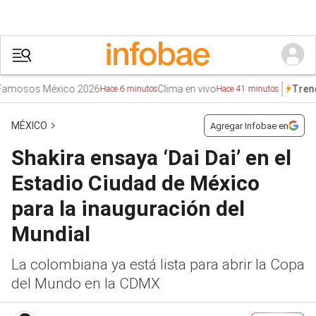
osos México 2026
Clima en vivo
SE
Trends
Hace 6 minutos
Hace 41 minutos
MÉXICO
Agregar Infobae en
Shakira ensaya ‘Dai Dai’ en el
Estadio Ciudad de México
para la inauguración del
Mundial
La colombiana ya está lista para abrir la Copa
del Mundo en la CDMX