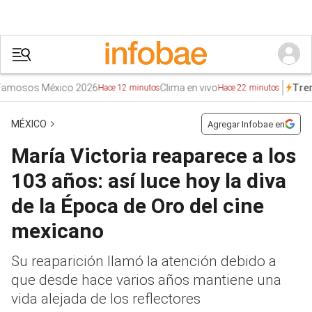
sos México 2026
Clima en vivo
Ps
Trends
Hace 12 minutos
Hace 22 minutos
MÉXICO
Agregar Infobae en
María Victoria reaparece a los
103 años: así luce hoy la diva
de la Época de Oro del cine
mexicano
Su reaparición llamó la atención debido a
que desde hace varios años mantiene una
vida alejada de los reflectores