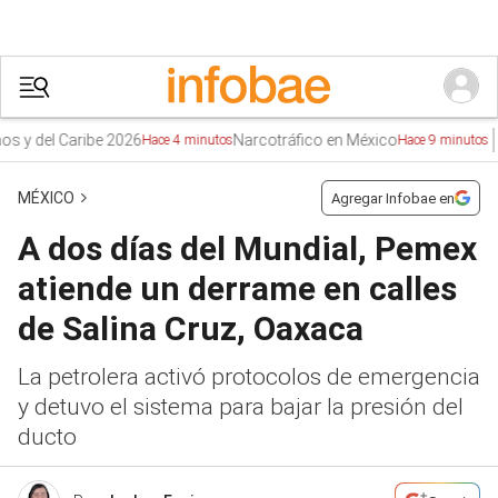
l Caribe 2026
Narcotráfico en México
Tren
Hace 4 minutos
Hace 9 minutos
MÉXICO
Agregar Infobae en
A dos días del Mundial, Pemex
atiende un derrame en calles
de Salina Cruz, Oaxaca
La petrolera activó protocolos de emergencia
y detuvo el sistema para bajar la presión del
ducto