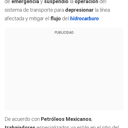
de
emergencia
y
suspendió
la
operación
del
sistema de transporte para
depresionar
la línea
afectada y mitigar el
flujo
del
hidrocarburo
.
PUBLICIDAD
De acuerdo con
Petróleos Mexicanos
,
trabajadores
especializados ya están en el sitio del