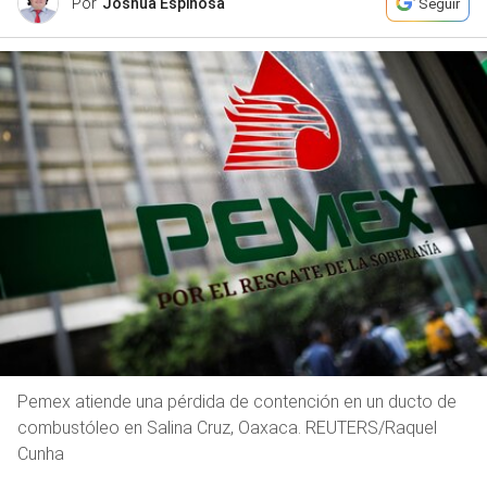
Por
Joshua Espinosa
Seguir
Pemex atiende una pérdida de contención en un ducto de
combustóleo en Salina Cruz, Oaxaca. REUTERS/Raquel
Cunha