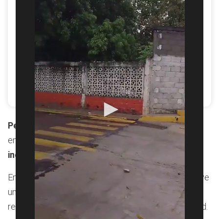
Pemex informó que ya se encuentra personal de la
empresa en el lugar del incidente para resolverlo.
Crédito: Redes sociales.
Pemex
afirmó que mantiene
vigilancia
permanente
en la zona y exhortó a la
población
a seguir las
indicaciones
de
Protección Civil
.
En las
imágenes
, difundidas en
redes sociales
, se ve
una corriente de un líquido negro similar al
petróleo
recorrer una
calle
por ambos
sentidos
de la vialidad.