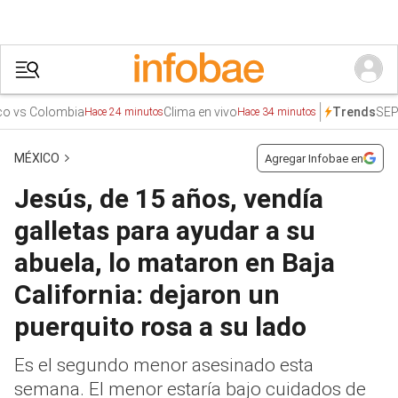
Colombia
Clima en vivo
SEP
Sismo
Trends
Hace 24 minutos
Hace 34 minutos
MÉXICO
Agregar Infobae en
Jesús, de 15 años, vendía
galletas para ayudar a su
abuela, lo mataron en Baja
California: dejaron un
puerquito rosa a su lado
Es el segundo menor asesinado esta
semana. El menor estaría bajo cuidados de