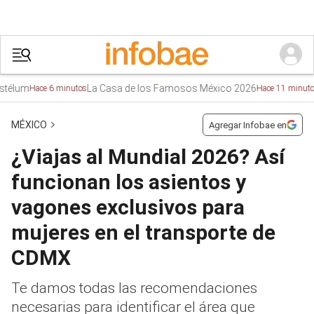
La Casa de los Famosos México 2026
Tr
Hace 6 minutos
Hace 11 minutos
MÉXICO
Agregar Infobae en
¿Viajas al Mundial 2026? Así
funcionan los asientos y
vagones exclusivos para
mujeres en el transporte de
CDMX
Te damos todas las recomendaciones
necesarias para identificar el área que