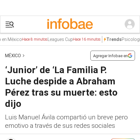
 México
Leagues Cup
Psicología
Ta
Trends
Hace 8 minutos
Hace 16 minutos
MÉXICO
Agregar Infobae en
‘Junior’ de ‘La Familia P.
Luche despide a Abraham
Pérez tras su muerte: esto
dijo
Luis Manuel Ávila compartió un breve pero
emotivo a través de sus redes sociales