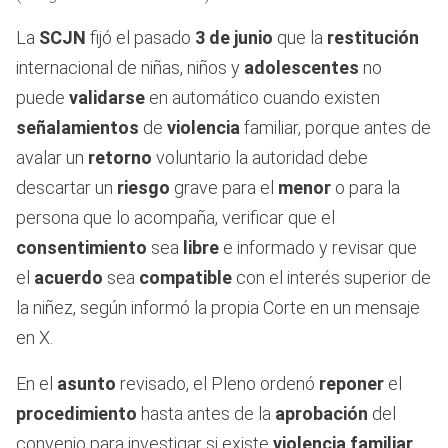
La
SCJN
fijó el pasado
3 de junio
que la
restitución
internacional de niñas, niños y
adolescentes
no
puede
validarse
en automático cuando existen
señalamientos
de
violencia
familiar, porque antes de
avalar un
retorno
voluntario la autoridad debe
descartar un
riesgo
grave para el
menor
o para la
persona que lo acompaña, verificar que el
consentimiento
sea
libre
e informado y revisar que
el
acuerdo
sea
compatible
con el interés superior de
la niñez, según informó la propia Corte en un mensaje
en X.
En el
asunto
revisado, el Pleno ordenó
reponer
el
procedimiento
hasta antes de la
aprobación
del
convenio para investigar si existe
violencia familiar
,