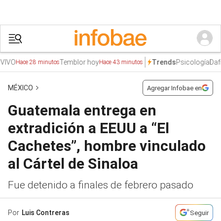
O
Temblor hoy
Psicología
Dafne Z
Trends
Hace 28 minutos
Hace 43 minutos
MÉXICO
Agregar Infobae en
Guatemala entrega en
extradición a EEUU a “El
Cachetes”, hombre vinculado
al Cártel de Sinaloa
Fue detenido a finales de febrero pasado
Por
Luis Contreras
Seguir