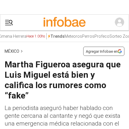
na Herrera
Meteoros
Perros
Profeco
Sorteo Zodiac
Trends
Hace 1:00hs
MÉXICO
Agregar Infobae en
Martha Figueroa asegura que
Luis Miguel está bien y
califica los rumores como
“fake”
La periodista aseguró haber hablado con
gente cercana al cantante y negó que exista
una emergencia médica relacionada con el