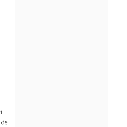
n
 de