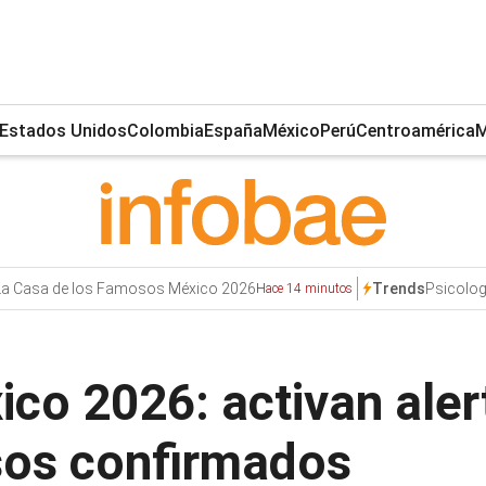
Estados Unidos
Colombia
España
México
Perú
Centroamérica
M
La Casa de los Famosos México 2026
Psicolog
Trends
Hace 14 minutos
co 2026: activan alert
sos confirmados