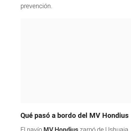
prevención.
Qué pasó a bordo del MV Hondius
El navío
MV Hondius
zarpó de Ushuaia, 