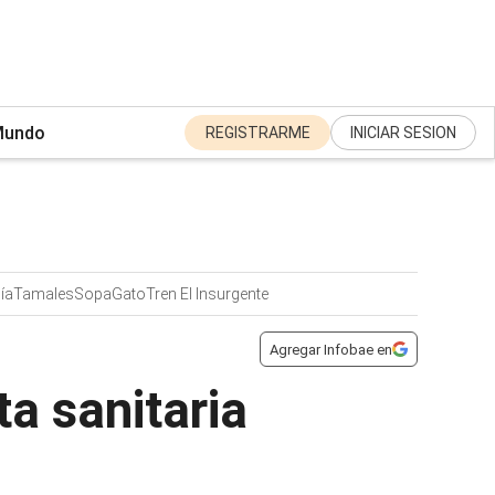
undo
REGISTRARME
INICIAR SESION
ía
Tamales
Sopa
Gato
Tren El Insurgente
Agregar Infobae en
a sanitaria