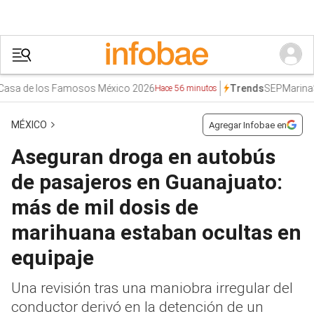
a de los Famosos México 2026
SEP
Marina
Sor
Trends
Hace 56 minutos
MÉXICO
Agregar Infobae en
Aseguran droga en autobús
de pasajeros en Guanajuato:
más de mil dosis de
marihuana estaban ocultas en
equipaje
Una revisión tras una maniobra irregular del
conductor derivó en la detención de un