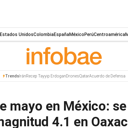
Estados Unidos
Colombia
España
México
Perú
Centroamérica
M
Irán
Recep Tayyip Erdogan
Drones
Qatar
Acuerdo de Defensa
Trends
e mayo en México: se 
agnitud 4.1 en Oaxa