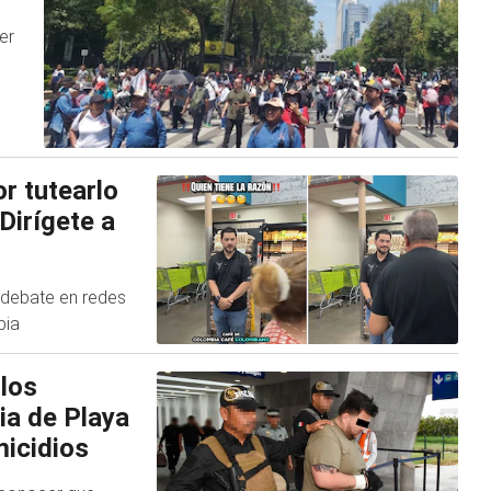
er
r tutearlo
Dirígete a
 debate en redes
bia
 los
ia de Playa
micidios