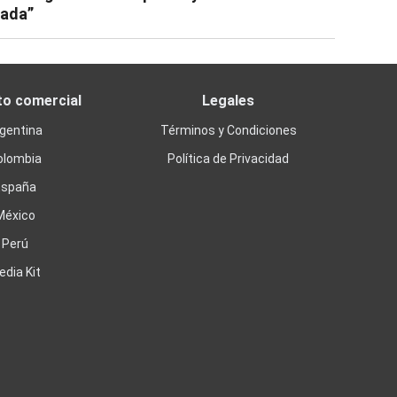
ada”
to comercial
Legales
gentina
Términos y Condiciones
olombia
Política de Privacidad
España
México
Perú
edia Kit