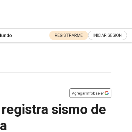
undo
REGISTRARME
INICIAR SESION
Agregar Infobae en
registra sismo de
ca