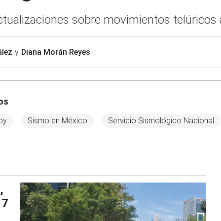
ctualizaciones sobre movimientos telúricos a
ález
y
Diana Morán Reyes
os
oy
Sismo en México
Servicio Sismológico Nacional
,
 7