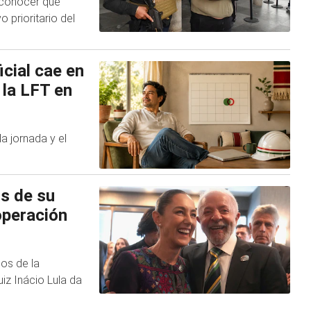
 conocer que
 prioritario del
icial cae en
 la LFT en
la jornada y el
os de su
operación
os de la
iz Inácio Lula da