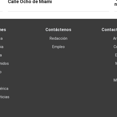
Calle Ocho de Miami
n
nes
Contáctenos
Contac
ca
Redacción
Ar
ia
Empleo
C
a
nidos
o
M
érica
ticias