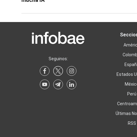
Seccio
Améri
Colomb
Seguinos:
Españ
Estados U
Méxic
Perú
Centroam
Últimas No
RSS