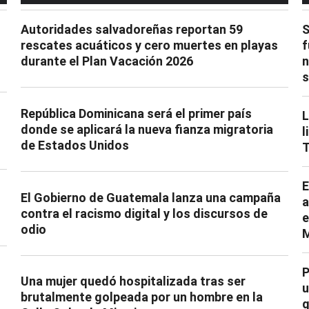
Autoridades salvadoreñas reportan 59
S
rescates acuáticos y cero muertes en playas
f
durante el Plan Vacación 2026
n
s
República Dominicana será el primer país
L
donde se aplicará la nueva fianza migratoria
l
de Estados Unidos
T
E
El Gobierno de Guatemala lanza una campaña
a
contra el racismo digital y los discursos de
e
odio
M
P
Una mujer quedó hospitalizada tras ser
u
brutalmente golpeada por un hombre en la
q