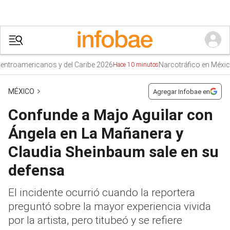
ericanos y del Caribe 2026
Narcotráfico en México
Hace 10 minutos
Hace 3
MÉXICO
Agregar Infobae en
Confunde a Majo Aguilar con
Ángela en La Mañanera y
Claudia Sheinbaum sale en su
defensa
El incidente ocurrió cuando la reportera
preguntó sobre la mayor experiencia vivida
por la artista, pero titubeó y se refiere