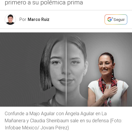
primero a su polémica prima
Por
Marco Ruiz
Seguir
Confunde a Majo Aguilar con Ángela Aguilar en La
Mañanera y Claudia Sheinbaum sale en su defensa (Foto:
Infobae México/ Jovani Pérez)